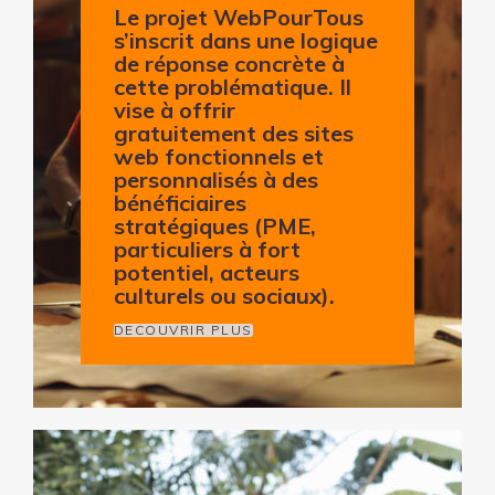
Le projet
WebPourTous
s’inscrit dans une logique
de réponse concrète à
cette problématique. Il
vise à offrir
gratuitement des sites
web fonctionnels et
personnalisés à des
bénéficiaires
stratégiques (PME,
particuliers à fort
potentiel, acteurs
culturels ou sociaux).
DECOUVRIR PLUS