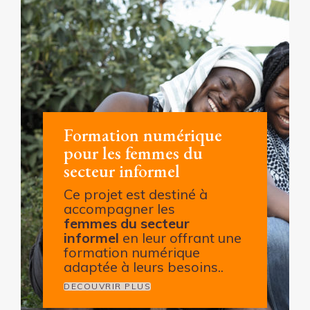
Formation numérique
pour les femmes du
secteur informel
Ce projet est destiné à
accompagner les
femmes du secteur
informel
en leur offrant une
formation numérique
adaptée à leurs besoins..
DECOUVRIR PLUS