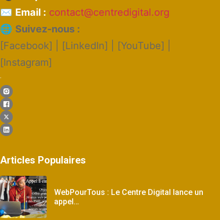
✉️
Email :
contact@centredigital.org
🌐
Suivez-nous :
[Facebook] | [LinkedIn] | [YouTube] |
[Instagram]
.
Articles Populaires
WebPourTous : Le Centre Digital lance un
appel…