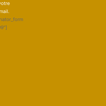
votre
mail.
inator_form
99"]