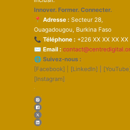
inclusif.
Innover. Former. Connecter.
📍
Adresse :
Secteur 28,
Ouagadougou, Burkina Faso
📞
Téléphone :
+226 XX XX XX XX
✉️
Email :
contact@centredigital.o
🌐
Suivez-nous :
[Facebook] | [LinkedIn] | [YouTube]
[Instagram]
.