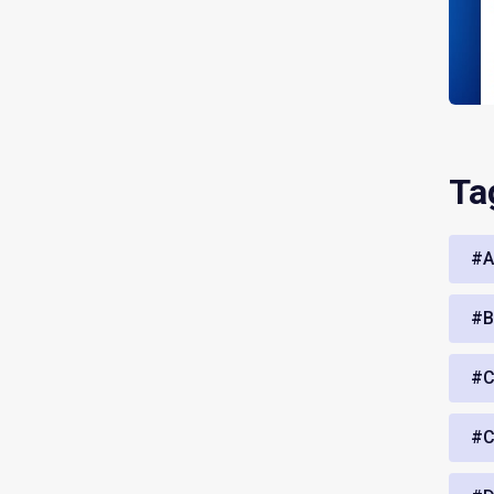
Ta
#A
#B
#C
#C