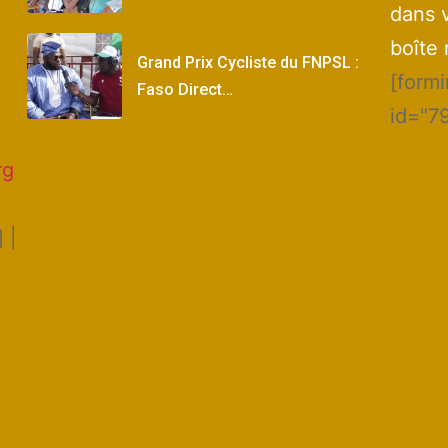
dans 
boîte 
Grand Prix Cycliste du FNPSL :
[form
Faso Direct…
id="7
rg
 |