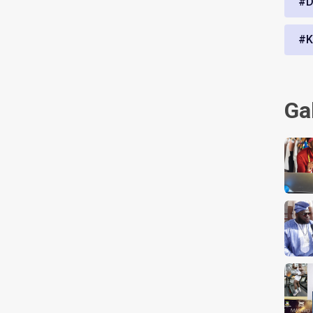
#D
#K
Ga