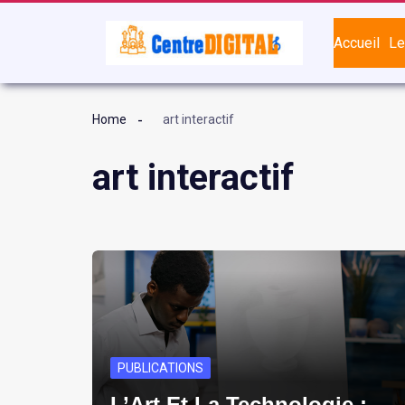
Accueil
Le
Home
art interactif
art interactif
PUBLICATIONS
L’Art Et La Technologie :…