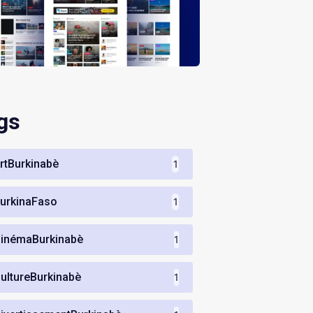
gs
rtBurkinabè
1
urkinaFaso
1
inémaBurkinabè
1
ultureBurkinabè
1