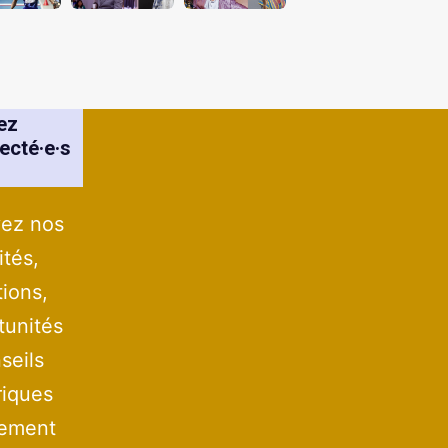
ez
ecté·e·s
ez nos
ités,
tions,
tunités
seils
iques
tement