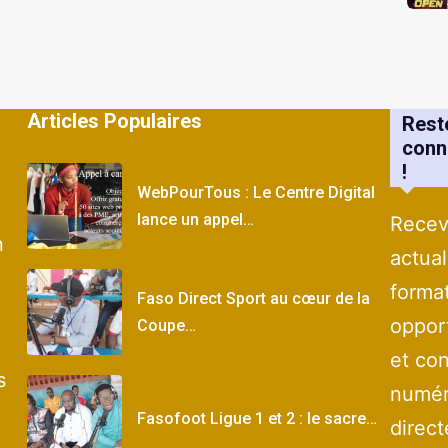
Articles Populaires
Rest
conn
!
WebPourTous : Le Centre Digital
lance un appel…
Recev
n
actual
forma
Faso Direct Sport au cœur de la
oppor
Coupe…
et con
s
numér
Fasofoot Ligue 1 et 2 : le sacre…
direc