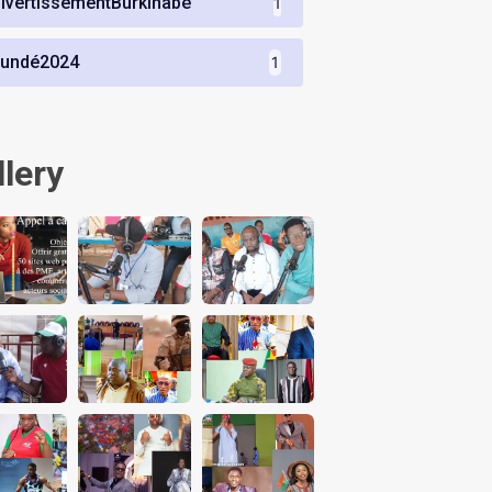
ivertissementBurkinabè
1
undé2024
1
llery