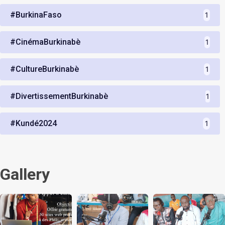
#BurkinaFaso
1
#CinémaBurkinabè
1
#CultureBurkinabè
1
#DivertissementBurkinabè
1
#Kundé2024
1
Gallery