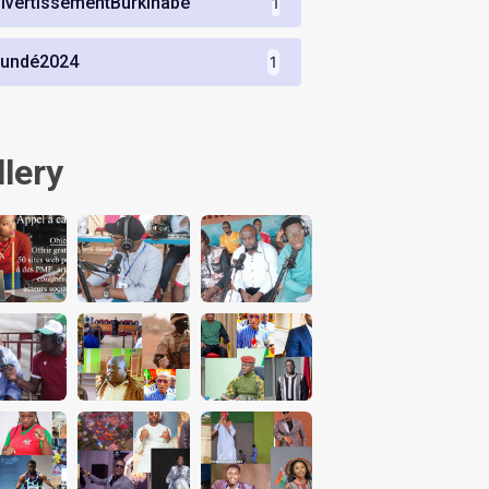
ivertissementBurkinabè
1
undé2024
1
llery