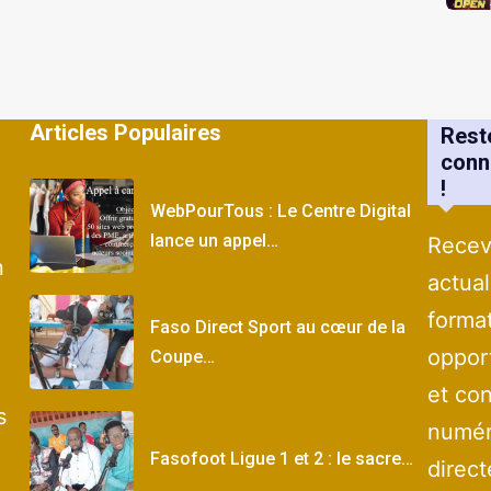
Articles Populaires
Rest
conn
!
WebPourTous : Le Centre Digital
lance un appel…
Recev
n
actual
forma
Faso Direct Sport au cœur de la
oppor
Coupe…
et con
s
numér
Fasofoot Ligue 1 et 2 : le sacre…
direc