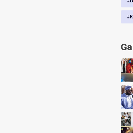
#D
#K
Ga