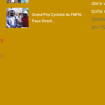
dans 
boîte 
Grand Prix Cycliste du FNPSL :
[form
Faso Direct…
id="7
rg
 |