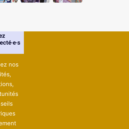
ez
ecté·e·s
ez nos
ités,
tions,
tunités
seils
iques
tement