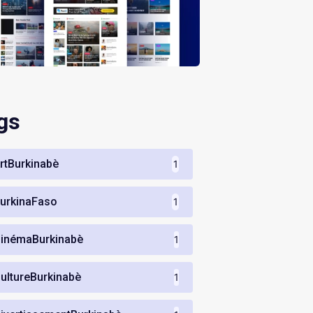
gs
rtBurkinabè
1
urkinaFaso
1
inémaBurkinabè
1
ultureBurkinabè
1