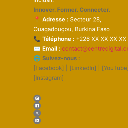
inclusif.
Innover. Former. Connecter.
📍
Adresse :
Secteur 28,
Ouagadougou, Burkina Faso
📞
Téléphone :
+226 XX XX XX XX
✉️
Email :
contact@centredigital.o
🌐
Suivez-nous :
[Facebook] | [LinkedIn] | [YouTube]
[Instagram]
.