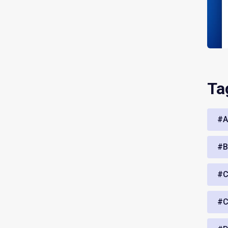
Ta
#A
#B
#C
#C