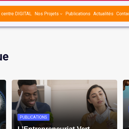
 centre DIGITAL
Nos Projets
Publications
Actualités
Conta
ue
PUBLICATIONS
L’Entrepreneuriat Vert