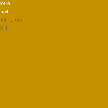
votre
mail.
inator_form
99"]