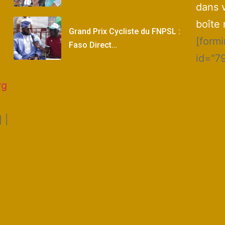
dans 
boîte 
Grand Prix Cycliste du FNPSL :
[form
Faso Direct…
id="7
rg
 |