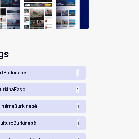
gs
rtBurkinabè
1
urkinaFaso
1
inémaBurkinabè
1
ultureBurkinabè
1