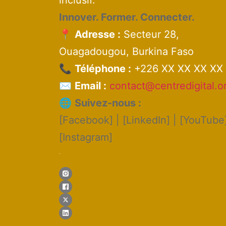
inclusif.
Innover. Former. Connecter.
📍
Adresse :
Secteur 28,
Ouagadougou, Burkina Faso
📞
Téléphone :
+226 XX XX XX XX
✉️
Email :
contact@centredigital.o
🌐
Suivez-nous :
[Facebook] | [LinkedIn] | [YouTube]
[Instagram]
.