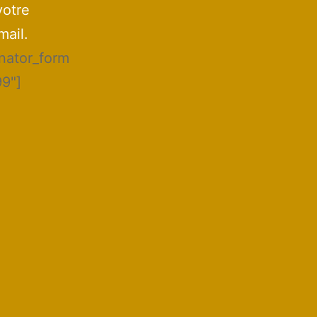
votre
mail.
inator_form
99"]