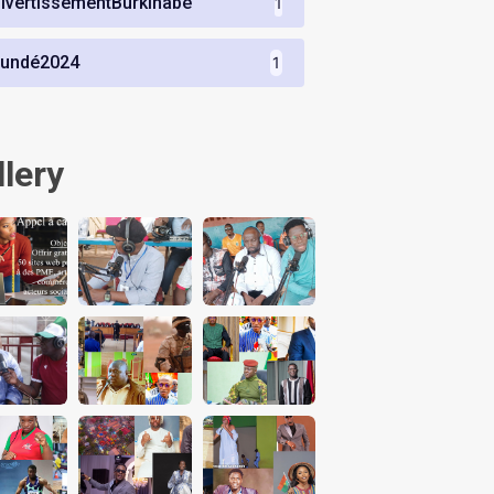
ivertissementBurkinabè
1
undé2024
1
llery