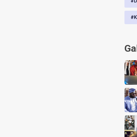
#D
#K
Ga