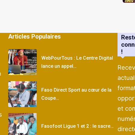
Articles Populaires
Rest
conn
!
WebPourTous : Le Centre Digital
lance un appel…
Recev
n
actual
forma
Faso Direct Sport au cœur de la
oppor
Coupe…
et con
s
numér
Fasofoot Ligue 1 et 2 : le sacre…
direc