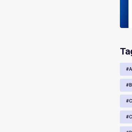
Ta
#A
#B
#C
#C