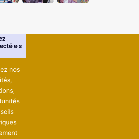
ez
ecté·e·s
ez nos
ités,
tions,
tunités
seils
iques
tement