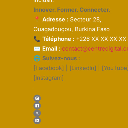
inclusif.
Innover. Former. Connecter.
📍
Adresse :
Secteur 28,
Ouagadougou, Burkina Faso
📞
Téléphone :
+226 XX XX XX XX
✉️
Email :
contact@centredigital.o
🌐
Suivez-nous :
[Facebook] | [LinkedIn] | [YouTube]
[Instagram]
.