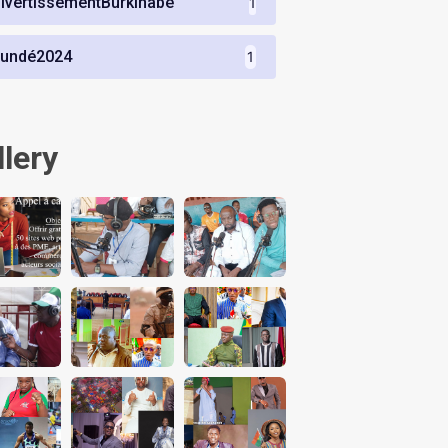
ivertissementBurkinabè
1
undé2024
1
llery