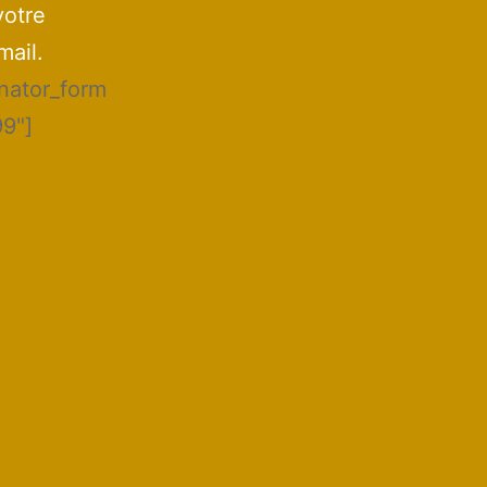
votre
mail.
inator_form
99"]