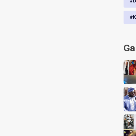
#D
#K
Ga