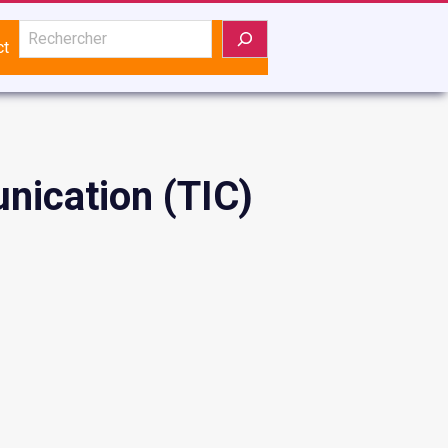
Rechercher
ct
unication (TIC)