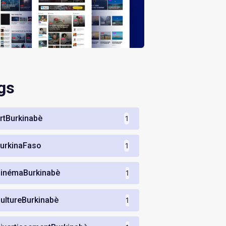
gs
rtBurkinabè
1
urkinaFaso
1
inémaBurkinabè
1
ultureBurkinabè
1