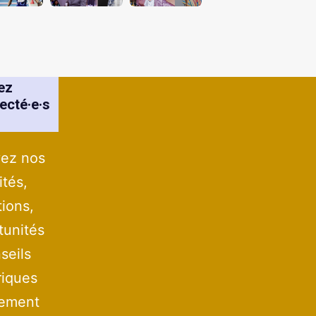
ez
ecté·e·s
ez nos
ités,
tions,
tunités
seils
iques
tement