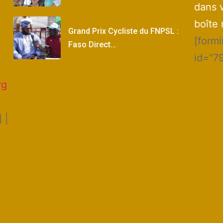
dans 
boîte 
Grand Prix Cycliste du FNPSL :
[form
Faso Direct…
id="7
rg
 |