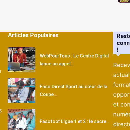
Articles Populaires
Rest
conn
!
WebPourTous : Le Centre Digital
lance un appel…
Recev
n
actual
forma
Faso Direct Sport au cœur de la
oppor
Coupe…
et con
s
numér
Fasofoot Ligue 1 et 2 : le sacre…
direc