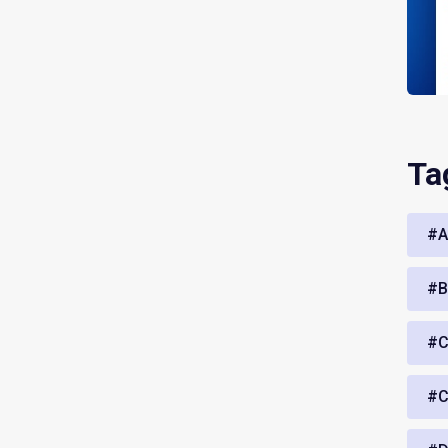
Ta
#A
#B
#C
#C