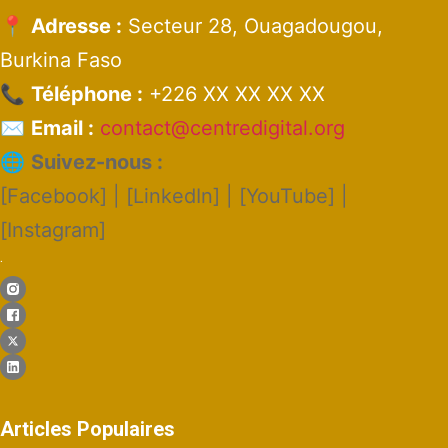
📍
Adresse :
Secteur 28, Ouagadougou,
Burkina Faso
📞
Téléphone :
+226 XX XX XX XX
✉️
Email :
contact@centredigital.org
🌐
Suivez-nous :
[Facebook] | [LinkedIn] | [YouTube] |
[Instagram]
.
Articles Populaires