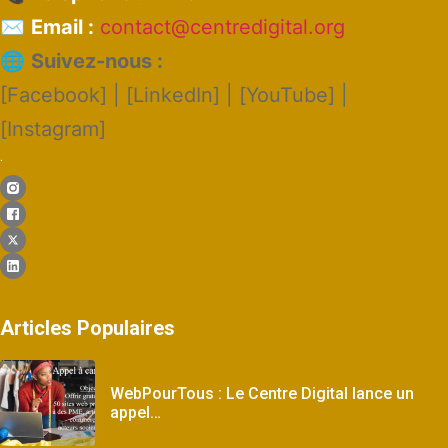
✉️
Email :
contact@centredigital.org
🌐
Suivez-nous :
[Facebook] | [LinkedIn] | [YouTube] |
[Instagram]
.
Articles Populaires
WebPourTous : Le Centre Digital lance un
appel…