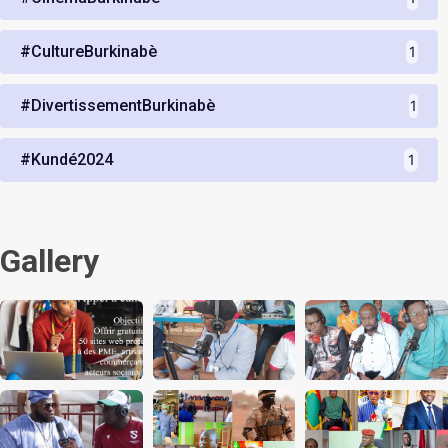
#CultureBurkinabè
1
#DivertissementBurkinabè
1
#Kundé2024
1
Gallery