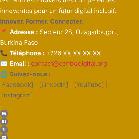
les femmes à travers des compétences
innovantes pour un futur digital inclusif.
Innover. Former. Connecter.
📍
Adresse :
Secteur 28, Ouagadougou,
Burkina Faso
📞
Téléphone :
+226 XX XX XX XX
✉️
Email :
contact@centredigital.org
🌐
Suivez-nous :
[Facebook] | [LinkedIn] | [YouTube] |
[Instagram]
.