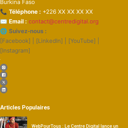
Burkina Faso
📞
Téléphone :
+226 XX XX XX XX
✉️
Email :
contact@centredigital.org
🌐
Suivez-nous :
[Facebook] | [LinkedIn] | [YouTube] |
[Instagram]
.
Articles Populaires
WebPourTous : Le Centre Digital lance un