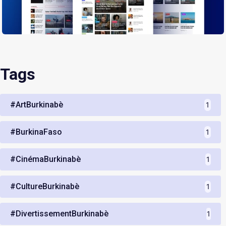
Tags
#ArtBurkinabè
1
#BurkinaFaso
1
#CinémaBurkinabè
1
#CultureBurkinabè
1
#DivertissementBurkinabè
1